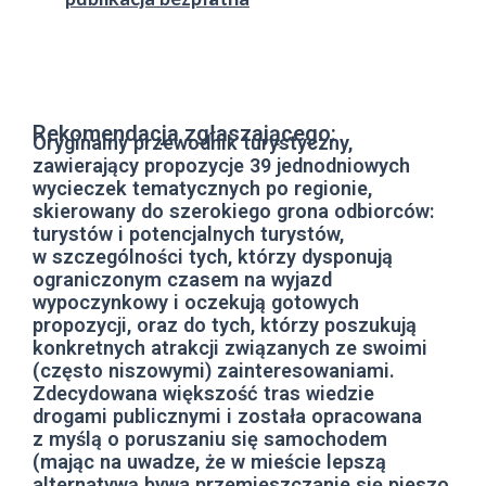
Rekomendacja zgłaszającego:
Oryginalny przewodnik turystyczny,
zawierający propozycje 39 jednodniowych
wycieczek tematycznych po regionie,
skierowany do szerokiego grona odbiorców:
turystów i potencjalnych turystów,
w szczególności tych, którzy dysponują
ograniczonym czasem na wyjazd
wypoczynkowy i oczekują gotowych
propozycji, oraz do tych, którzy poszukują
konkretnych atrakcji związanych ze swoimi
(często niszowymi) zainteresowaniami.
Zdecydowana większość tras wiedzie
drogami publicznymi i została opracowana
z myślą o poruszaniu się samochodem
(mając na uwadze, że w mieście lepszą
alternatywą bywa przemieszczanie się pieszo