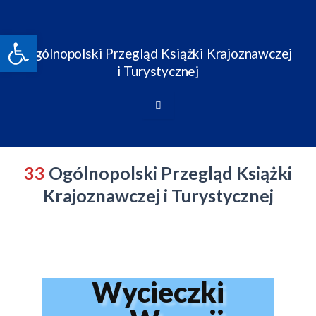
Skip
to
Open toolbar
content
Ogólnopolski Przegląd Książki Krajoznawczej
i Turystycznej
33
Ogólnopolski Przegląd Książki
Krajoznawczej i Turystycznej
Wycieczki