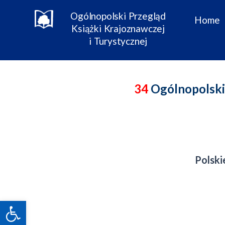
Skip
Ogólnopolski Przegląd
to
Home
Książki Krajoznawczej
content
i Turystycznej
34
Ogólnopolski 
Polsk
Open toolbar