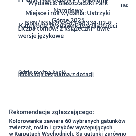
Wydawca: Bieszczadzki Park
na:
Narodowy
Miejsce i rok wydania: Ustrzyki
Górne 2025
ISBN/ISSN: 978-83-68334-02-9
Kategoria: Wydawnictwa dla dzieci
Liczba tomów: 2 książeczki - dwie
wersje językowe
Gdzie można kupić ...
publikacja bezpłatna, z dotacji
Rekomendacja zgłaszającego:
Kolorowanka zawiera 60 wybranych gatunków
zwierząt, roślin i grzybów występujących
w Karpatach Wschodnich. Są gatunki zarówno