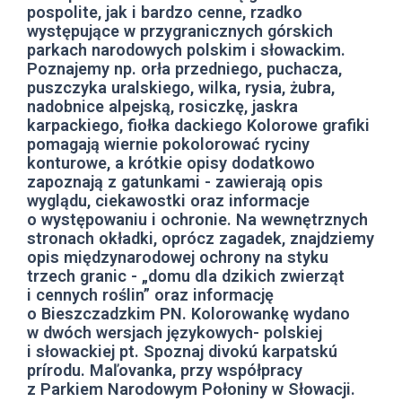
pospolite, jak i bardzo cenne, rzadko
występujące w przygranicznych górskich
parkach narodowych polskim i słowackim.
Poznajemy np. orła przedniego, puchacza,
puszczyka uralskiego, wilka, rysia, żubra,
nadobnice alpejską, rosiczkę, jaskra
karpackiego, fiołka dackiego Kolorowe grafiki
pomagają wiernie pokolorować ryciny
konturowe, a krótkie opisy dodatkowo
zapoznają z gatunkami - zawierają opis
wyglądu, ciekawostki oraz informacje
o występowaniu i ochronie. Na wewnętrznych
stronach okładki, oprócz zagadek, znajdziemy
opis międzynarodowej ochrony na styku
trzech granic - „domu dla dzikich zwierząt
i cennych roślin” oraz informację
o Bieszczadzkim PN. Kolorowankę wydano
w dwóch wersjach językowych- polskiej
i słowackiej pt. Spoznaj divokú karpatskú
prírodu. Maľovanka, przy współpracy
z Parkiem Narodowym Połoniny w Słowacji.