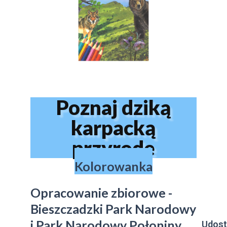
Poznaj dziką
karpacką
przyrodę
Kolorowanka
Opracowanie zbiorowe -
Bieszczadzki Park Narodowy
i Park Narodowy Połoniny
Udost