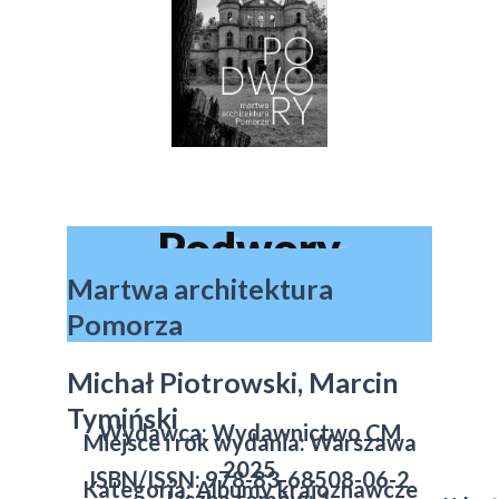
Podwory
Martwa architektura
Pomorza
Michał Piotrowski, Marcin
Tymiński
Wydawca: Wydawnictwo CM
Miejsce i rok wydania: Warszawa
2025
ISBN/ISSN: 978-83-68508-06-2
Kategoria: Albumy krajoznawcze