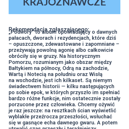
KRAJOZNAWCZE
Rekomendacja zgłaszającego:
„Podwory” to album opowiadający o dawnych
pałacach, dworach i rezydencjach, które dziś
– opuszczone, zdewastowane i zapomniane –
przeżywają powolną agonię albo całkowicie
obróciły się w gruzy. Na historycznym
Pomorzu, rozumianym jako obszar między
Bałtykiem na północy, Odrą na zachodzie,
Wartą i Notecią na południu oraz Wisłą
na wschodzie, jest ich kilkaset. Są niemym
świadectwem historii — kilku następujących
po sobie epok, w których przyszło im spełniać
bardzo różne funkcje, nim ostatecznie zostały
porzucone przez człowieka. Chcemy ożywić
je raz jeszcze: na resztkach ścian wyświetlić
wyblakłe przeźrocza przeszłości, wsłuchać
się w gasnące echa dawnego gwaru. A potem
utrwalić czas przeszły i teraźniejszy