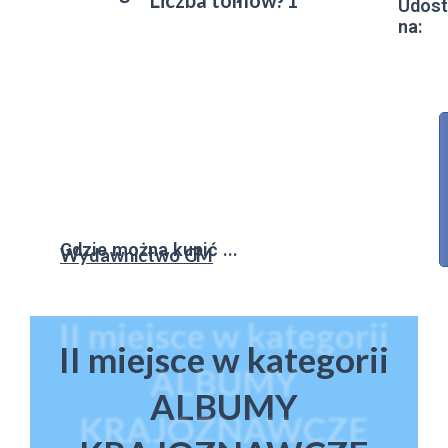
Liczba tomów: 1
Udost
na:
Gdzie można kupić ...
Wydawnictwo CM
II miejsce w kategorii
ALBUMY