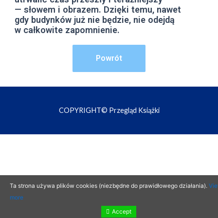
— słowem i obrazem. Dzięki temu, nawet
gdy budynków już nie będzie, nie odejdą
w całkowite zapomnienie.
Powrót
COPYRIGHT© Przegląd Książki
Ta strona używa plików cookies (niezbędne do prawidłowego działania).
Vi
more
Accept