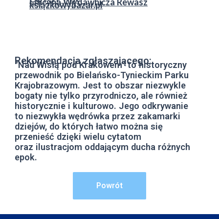
Oficyna Wydawnicza Rewasz
ksiązkowybazar.pl
Rekomendacja zgłaszającego:
"Nad Wisłą pod Krakowem" to historyczny
przewodnik po Bielańsko-Tynieckim Parku
Krajobrazowym. Jest to obszar niezwykle
bogaty nie tylko przyrodniczo, ale również
historycznie i kulturowo. Jego odkrywanie
to niezwykła wędrówka przez zakamarki
dziejów, do których łatwo można się
przenieść dzięki wielu cytatom
oraz ilustracjom oddającym ducha różnych
epok.
Powrót