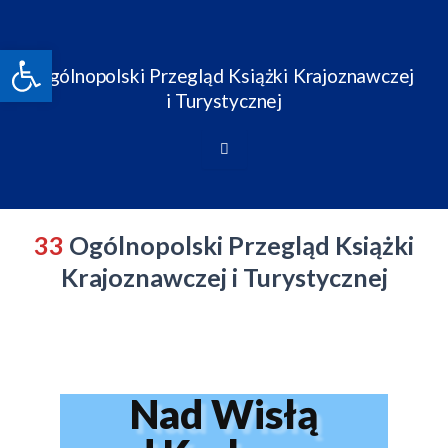
Skip
to
Open toolbar
content
Ogólnopolski Przegląd Książki Krajoznawczej
i Turystycznej
33
Ogólnopolski Przegląd Książki
Krajoznawczej i Turystycznej
Nad Wisłą