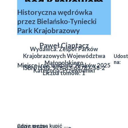
pod Krakowem
Historyczna wędrówka
przez Bielańsko-Tyniecki
Park Krajobrazowy
Paweł Ciaptacz
Wydawca: Zespół Parków
Krajobrazowych Województwa
Udost
Małopolskiego
na:
Miejsce i rok wydania: Kraków 2025
ISBN/ISSN: 978-83-66787-58-2
Kategoria: Przewodniki
Liczba tomów: 1
Gdzie można kupić ...
COTG PTTK